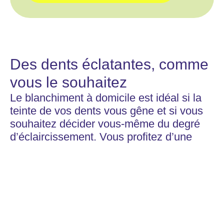
Des dents éclatantes, comme
vous le souhaitez
Le blanchiment à domicile est idéal si la
teinte de vos dents vous gêne et si vous
souhaitez décider vous-même du degré
d’éclaircissement. Vous profitez d’une
solution simple et économique, avec la
possibilité d’éclaircir encore davantage
par la suite. Vous visez un résultat durable
? Le traitement s’effectue sur quelques
jours et nécessite deux visites chez
Lovely Smile pour la prise d’empreintes et