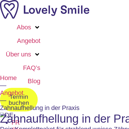
Abos
Angebot
Über uns
FAQ’s
Home
Blog
—
Angebot
Termin
—
buchen
Zahnaufhellung in der Praxis
DE
Zahnaufhellung in der Pr
FR