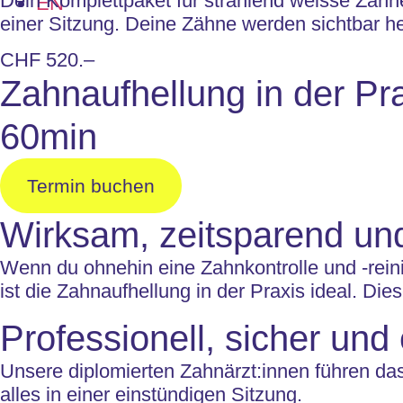
Dein Komplettpaket für strahlend weisse Zähne:
EN
einer Sitzung. Deine Zähne werden sichtbar he
CHF 520.–
Zahnaufhellung in der Pr
60min
Termin buchen
Wirksam, zeitsparend und
Wenn du ohnehin eine Zahnkontrolle und -rein
ist die Zahnaufhellung in der Praxis ideal. Die
Professionell, sicher und e
Unsere diplomierten Zahnärzt:innen führen das B
alles in einer einstündigen Sitzung.